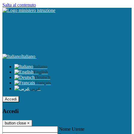
Salta al contenuto
Italiano
Italiano
English
Deutsch
Français
عربى
Accedi
Accedi
button close
×
Nome Utente