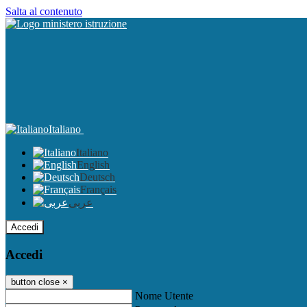
Salta al contenuto
Italiano
Italiano
English
Deutsch
Français
عربى
Accedi
Accedi
button close
×
Nome Utente