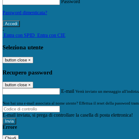
Password
Password dimenticata?
-
Entra con SPID
Entra con CIE
Seleziona utente
button close
×
Recupero password
button close
×
E-mail
Verrà inviato un messaggio all'indirizz
Non hai una e-mail associata al nome utente? Effettua il reset della password tram
E-mail inviata, si prega di controllare la casella di posta elettronica!
Errore
Chiudi