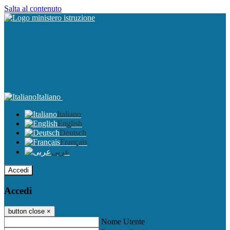
Salta al contenuto
Italiano
Italiano
English
Deutsch
Français
عربى
Accedi
Accedi
button close
×
Nome Utente