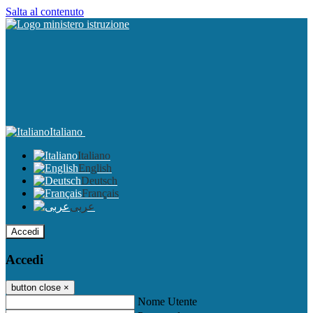
Salta al contenuto
Italiano
Italiano
English
Deutsch
Français
عربى
Accedi
Accedi
button close
×
Nome Utente