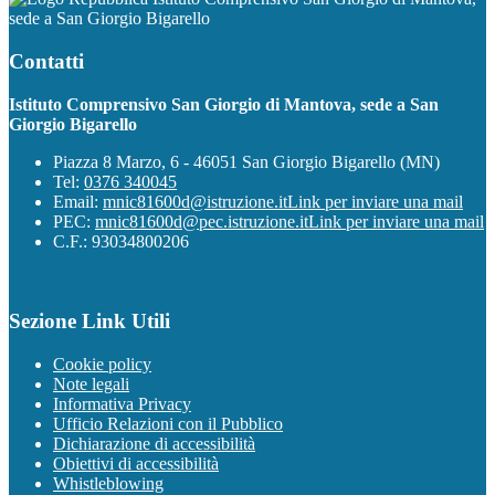
sede a San Giorgio Bigarello
Contatti
Istituto Comprensivo San Giorgio di Mantova, sede a San
Giorgio Bigarello
Piazza 8 Marzo, 6 - 46051 San Giorgio Bigarello (MN)
Tel:
0376 340045
Email:
mnic81600d@istruzione.it
Link per inviare una mail
PEC:
mnic81600d@pec.istruzione.it
Link per inviare una mail
C.F.: 93034800206
Sezione Link Utili
Cookie policy
Note legali
Informativa Privacy
Ufficio Relazioni con il Pubblico
Dichiarazione di accessibilità
Obiettivi di accessibilità
Whistleblowing