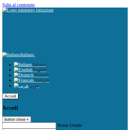
Salta al contenuto
Italiano
Italiano
English
Deutsch
Français
عربى
Accedi
Accedi
button close
×
Nome Utente