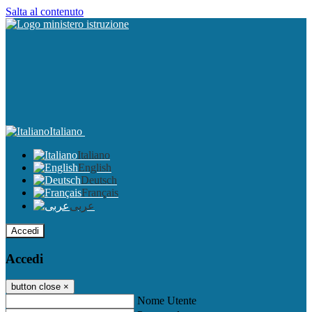
Salta al contenuto
Italiano
Italiano
English
Deutsch
Français
عربى
Accedi
Accedi
button close
×
Nome Utente