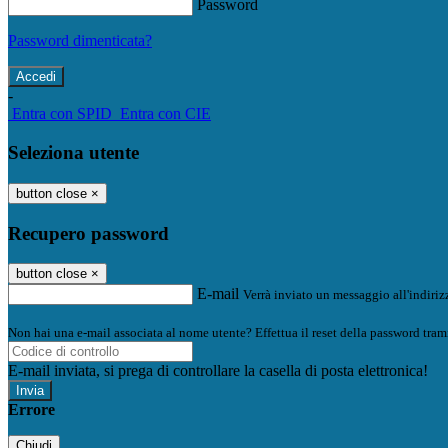
Password
Password dimenticata?
-
Entra con SPID
Entra con CIE
Seleziona utente
button close
×
Recupero password
button close
×
E-mail
Verrà inviato un messaggio all'indirizz
Non hai una e-mail associata al nome utente? Effettua il reset della password tram
E-mail inviata, si prega di controllare la casella di posta elettronica!
Errore
Chiudi