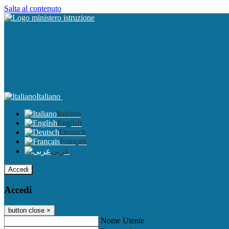
Salta al contenuto
Italiano
Italiano
English
Deutsch
Français
عربى
Accedi
Accedi
button close
×
Nome Utente