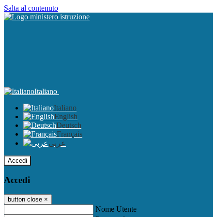
Salta al contenuto
Italiano
Italiano
English
Deutsch
Français
عربى
Accedi
Accedi
button close
×
Nome Utente