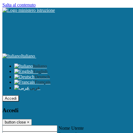
Salta al contenuto
Italiano
Italiano
English
Deutsch
Français
عربى
Accedi
Accedi
button close
×
Nome Utente