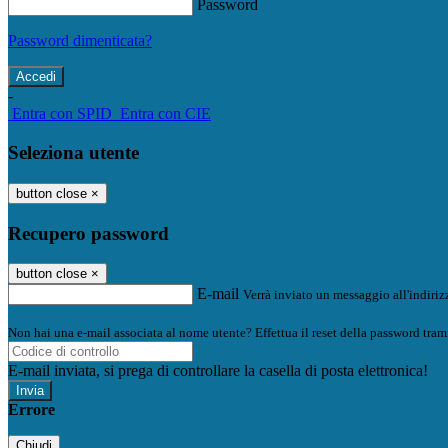
Password
Password dimenticata?
-
Entra con SPID
Entra con CIE
Seleziona utente
button close
×
Recupero password
button close
×
E-mail
Verrà inviato un messaggio all'indirizz
Non hai una e-mail associata al nome utente? Effettua il reset della password tram
E-mail inviata, si prega di controllare la casella di posta elettronica!
Errore
Chiudi