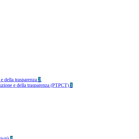
 e della trasparenza
2
rruzione e della trasparenza (PTPCT)
1
tività
4