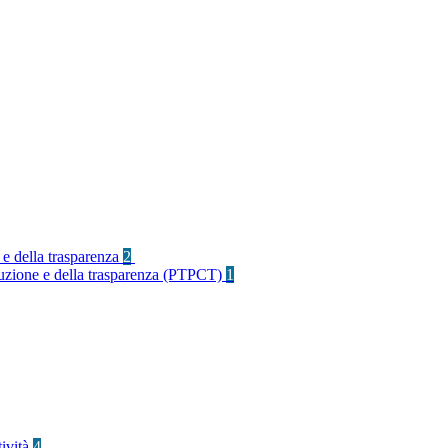
 e della trasparenza
2
rruzione e della trasparenza (PTPCT)
1
tività
4