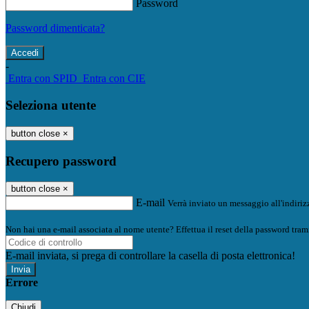
Password
Password dimenticata?
-
Entra con SPID
Entra con CIE
Seleziona utente
button close
×
Recupero password
button close
×
E-mail
Verrà inviato un messaggio all'indirizz
Non hai una e-mail associata al nome utente? Effettua il reset della password tram
E-mail inviata, si prega di controllare la casella di posta elettronica!
Errore
Chiudi