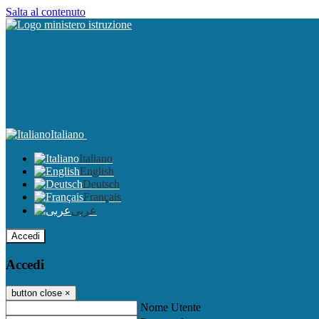
Salta al contenuto
Italiano
Italiano
English
Deutsch
Français
عربى
Accedi
Accedi
button close
×
Nome Utente