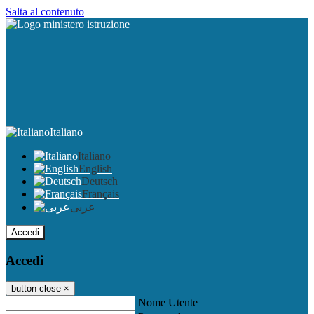
Salta al contenuto
Italiano
Italiano
English
Deutsch
Français
عربى
Accedi
Accedi
button close
×
Nome Utente