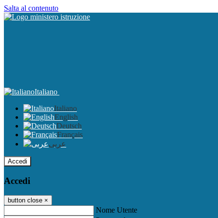
Salta al contenuto
Italiano
Italiano
English
Deutsch
Français
عربى
Accedi
Accedi
button close
×
Nome Utente