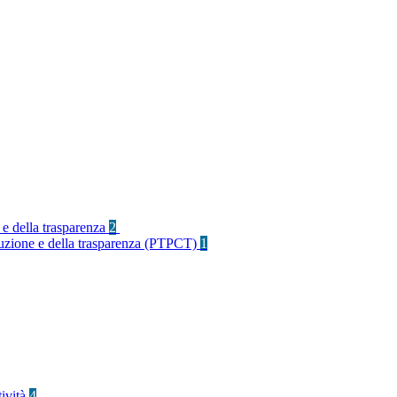
 e della trasparenza
2
rruzione e della trasparenza (PTPCT)
1
tività
4