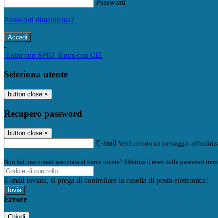
Password
Password dimenticata?
-
Entra con SPID
Entra con CIE
Seleziona utente
button close
×
Recupero password
button close
×
E-mail
Verrà inviato un messaggio all'indirizz
Non hai una e-mail associata al nome utente? Effettua il reset della password tram
E-mail inviata, si prega di controllare la casella di posta elettronica!
Errore
Chiudi