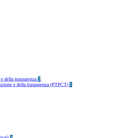
 e della trasparenza
2
rruzione e della trasparenza (PTPCT)
1
tività
4