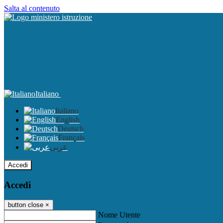
Salta al contenuto
Italiano
Italiano
English
Deutsch
Français
عربى
Accedi
Accedi
button close
×
Nome Utente