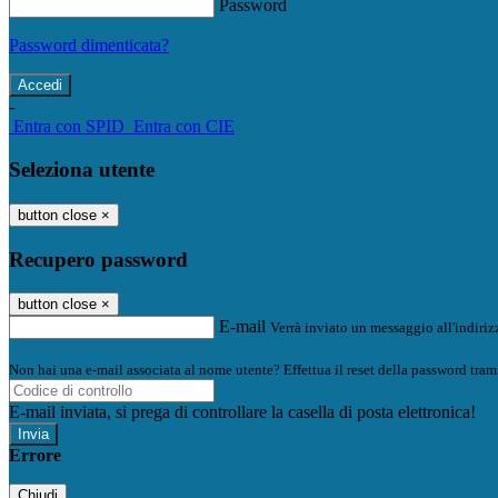
Password
Password dimenticata?
-
Entra con SPID
Entra con CIE
Seleziona utente
button close
×
Recupero password
button close
×
E-mail
Verrà inviato un messaggio all'indirizz
Non hai una e-mail associata al nome utente? Effettua il reset della password tram
E-mail inviata, si prega di controllare la casella di posta elettronica!
Errore
Chiudi