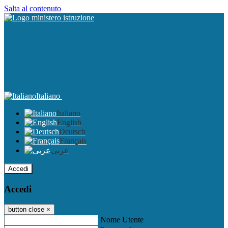
Salta al contenuto
Italiano
Italiano
English
Deutsch
Français
عربى
Accedi
Accedi
button close
×
Nome Utente