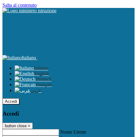
Salta al contenuto
Italiano
Italiano
English
Deutsch
Français
عربى
Accedi
Accedi
button close
×
Nome Utente