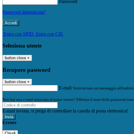
Password
Password dimenticata?
-
Entra con SPID
Entra con CIE
Seleziona utente
button close
×
Recupero password
button close
×
E-mail
Verrà inviato un messaggio all'indirizz
Non hai una e-mail associata al nome utente? Effettua il reset della password tram
E-mail inviata, si prega di controllare la casella di posta elettronica!
Errore
Chiudi