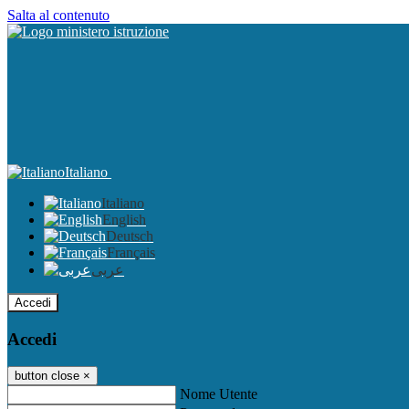
Salta al contenuto
Italiano
Italiano
English
Deutsch
Français
عربى
Accedi
Accedi
button close
×
Nome Utente