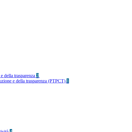
 e della trasparenza
2
rruzione e della trasparenza (PTPCT)
1
tività
4