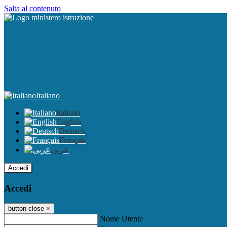
Salta al contenuto
Italiano
Italiano
English
Deutsch
Français
عربى
Accedi
Accedi
button close
×
Nome Utente