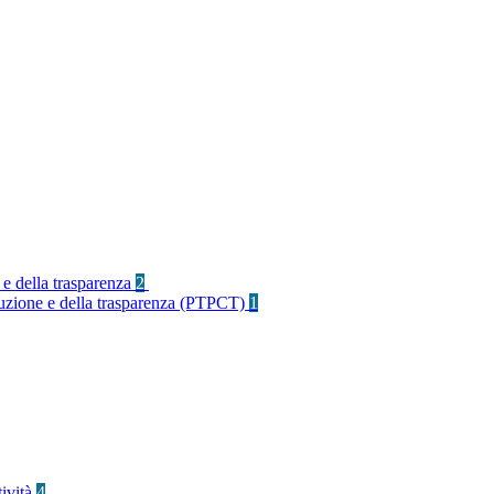
 e della trasparenza
2
rruzione e della trasparenza (PTPCT)
1
tività
4