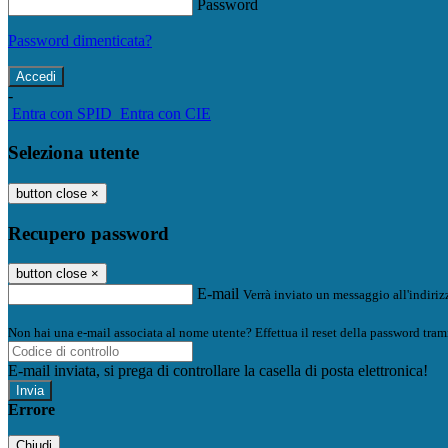
Password
Password dimenticata?
-
Entra con SPID
Entra con CIE
Seleziona utente
button close
×
Recupero password
button close
×
E-mail
Verrà inviato un messaggio all'indirizz
Non hai una e-mail associata al nome utente? Effettua il reset della password tram
E-mail inviata, si prega di controllare la casella di posta elettronica!
Errore
Chiudi