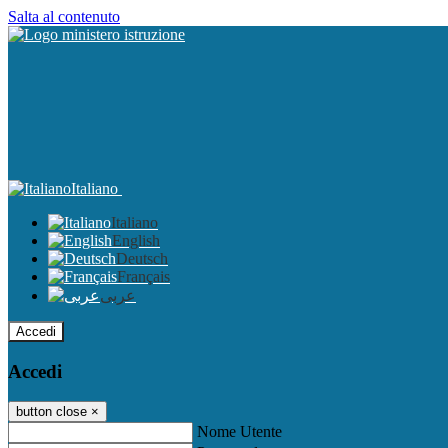
Salta al contenuto
Italiano
Italiano
English
Deutsch
Français
عربى
Accedi
Accedi
button close
×
Nome Utente