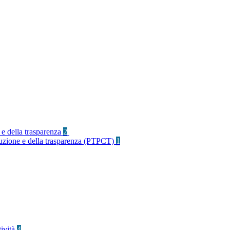
 e della trasparenza
2
rruzione e della trasparenza (PTPCT)
1
tività
4