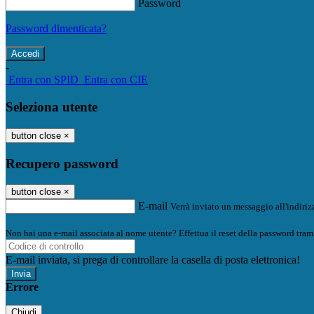
Password
Password dimenticata?
-
Entra con SPID
Entra con CIE
Seleziona utente
button close
×
Recupero password
button close
×
E-mail
Verrà inviato un messaggio all'indirizz
Non hai una e-mail associata al nome utente? Effettua il reset della password tram
E-mail inviata, si prega di controllare la casella di posta elettronica!
Errore
Chiudi