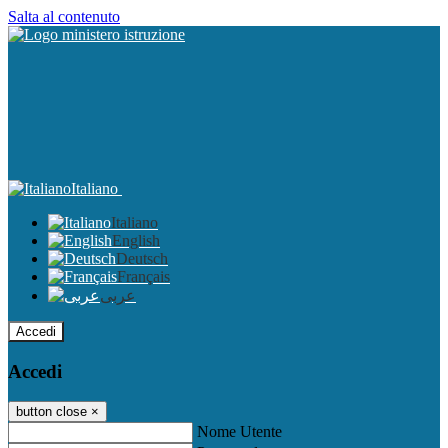
Salta al contenuto
Italiano
Italiano
English
Deutsch
Français
عربى
Accedi
Accedi
button close
×
Nome Utente