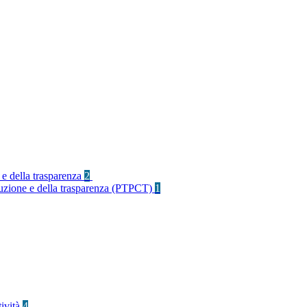
 e della trasparenza
2
rruzione e della trasparenza (PTPCT)
1
tività
4