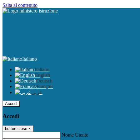
Salta al contenuto
Italiano
Italiano
English
Deutsch
Français
عربى
Accedi
Accedi
button close
×
Nome Utente