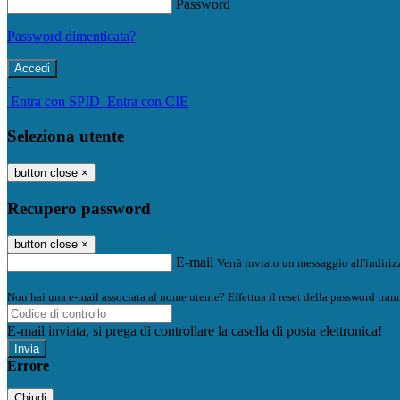
Password
Password dimenticata?
-
Entra con SPID
Entra con CIE
Seleziona utente
button close
×
Recupero password
button close
×
E-mail
Verrà inviato un messaggio all'indirizz
Non hai una e-mail associata al nome utente? Effettua il reset della password tram
E-mail inviata, si prega di controllare la casella di posta elettronica!
Errore
Chiudi