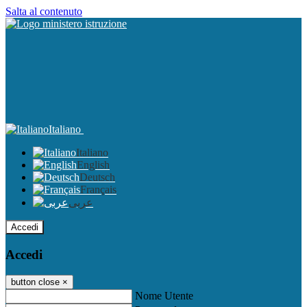
Salta al contenuto
Italiano
Italiano
English
Deutsch
Français
عربى
Accedi
Accedi
button close
×
Nome Utente