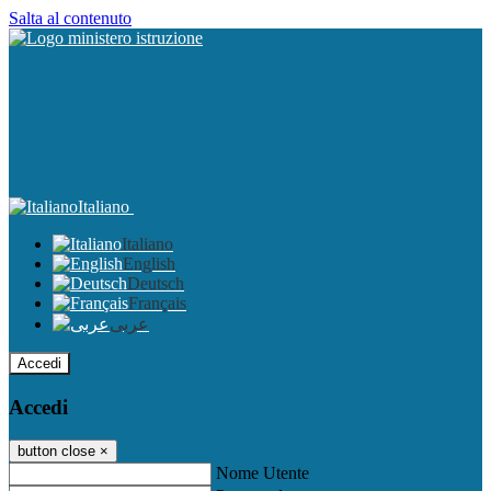
Salta al contenuto
Italiano
Italiano
English
Deutsch
Français
عربى
Accedi
Accedi
button close
×
Nome Utente