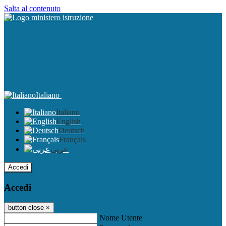
Salta al contenuto
Italiano
Italiano
English
Deutsch
Français
عربى
Accedi
Accedi
button close
×
Nome Utente