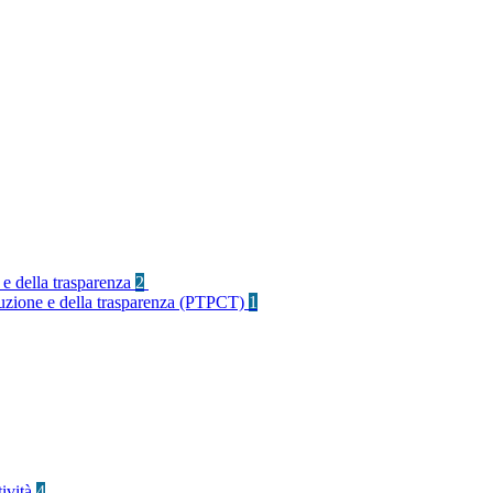
 e della trasparenza
2
rruzione e della trasparenza (PTPCT)
1
tività
4