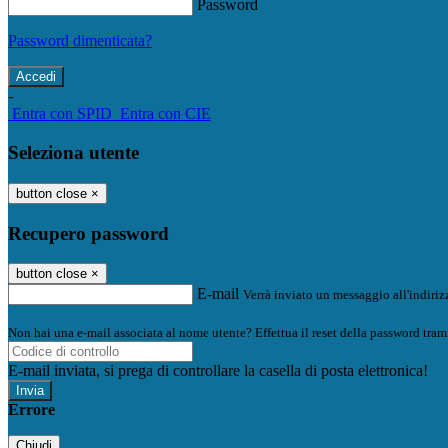
Password
Password dimenticata?
-
Entra con SPID
Entra con CIE
Seleziona utente
button close
×
Recupero password
button close
×
E-mail
Verrà inviato un messaggio all'indirizz
Non hai una e-mail associata al nome utente? Effettua il reset della password tram
E-mail inviata, si prega di controllare la casella di posta elettronica!
Errore
Chiudi