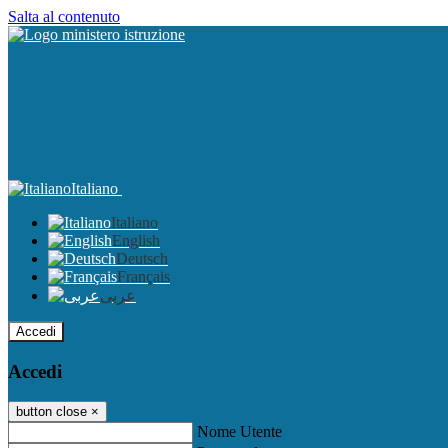
Salta al contenuto
Italiano
Italiano
English
Deutsch
Français
عربى
Accedi
Accedi
button close
×
Nome Utente