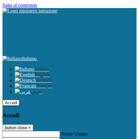
Salta al contenuto
Italiano
Italiano
English
Deutsch
Français
عربى
Accedi
Accedi
button close
×
Nome Utente