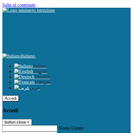
Salta al contenuto
Italiano
Italiano
English
Deutsch
Français
عربى
Accedi
Accedi
button close
×
Nome Utente