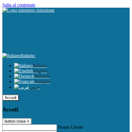
Salta al contenuto
Italiano
Italiano
English
Deutsch
Français
عربى
Accedi
Accedi
button close
×
Nome Utente