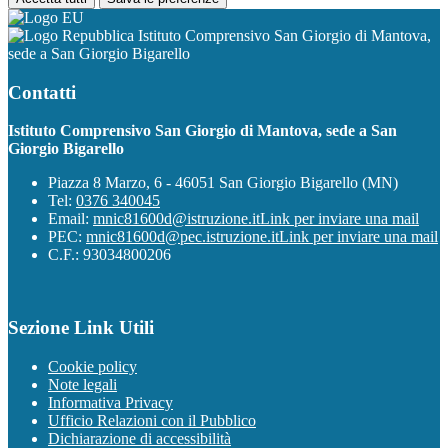
Istituto Comprensivo San Giorgio di Mantova,
sede a San Giorgio Bigarello
Contatti
Istituto Comprensivo San Giorgio di Mantova, sede a San
Giorgio Bigarello
Piazza 8 Marzo, 6 - 46051 San Giorgio Bigarello (MN)
Tel:
0376 340045
Email:
mnic81600d@istruzione.it
Link per inviare una mail
PEC:
mnic81600d@pec.istruzione.it
Link per inviare una mail
C.F.: 93034800206
Sezione Link Utili
Cookie policy
Note legali
Informativa Privacy
Ufficio Relazioni con il Pubblico
Dichiarazione di accessibilità