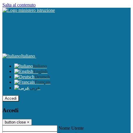
Salta al contenuto
Italiano
Italiano
English
Deutsch
Français
عربى
Accedi
Accedi
button close
×
Nome Utente