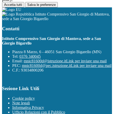
Accetta tutti
Salva le preferenze
Istituto Comprensivo San Giorgio di Mantova,
sede a San Giorgio Bigarello
Contatti
Istituto Comprensivo San Giorgio di Mantova, sede a San
Giorgio Bigarello
Piazza 8 Marzo, 6 - 46051 San Giorgio Bigarello (MN)
Tel:
0376 340045
Email:
mnic81600d@istruzione.it
Link per inviare una mail
PEC:
mnic81600d@pec.istruzione.it
Link per inviare una mail
C.F.: 93034800206
Sezione Link Utili
Cookie policy
Note legali
Informativa Privacy
Ufficio Relazioni con il Pubblico