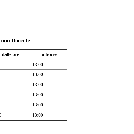
e non Docente
dalle ore
alle ore
0
13:00
0
13:00
0
13:00
0
13:00
0
13:00
0
13:00