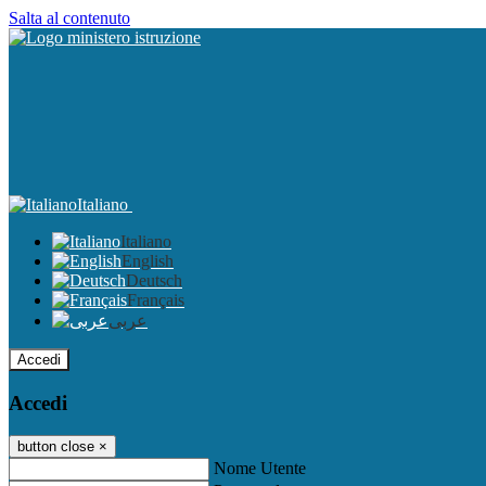
Salta al contenuto
Italiano
Italiano
English
Deutsch
Français
عربى
Accedi
Accedi
button close
×
Nome Utente