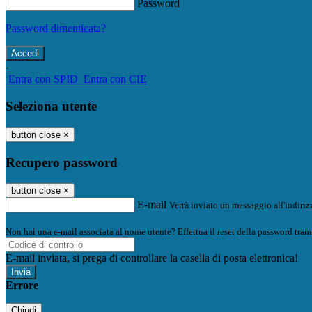
Password
Password dimenticata?
-
Entra con SPID
Entra con CIE
Seleziona utente
button close
×
Recupero password
button close
×
E-mail
Verrà inviato un messaggio all'indirizz
Non hai una e-mail associata al nome utente? Effettua il reset della password tram
E-mail inviata, si prega di controllare la casella di posta elettronica!
Errore
Chiudi