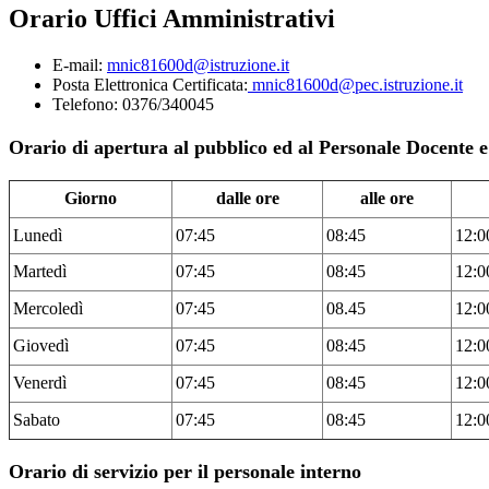
Orario Uffici Amministrativi
E-mail:
mnic81600d@istruzione.it
Posta Elettronica Certificata:
mnic81600d@pec.istruzione.it
Telefono: 0376/340045
Orario di apertura al pubblico ed al Personale Docente 
Giorno
dalle ore
alle ore
Lunedì
07:45
08:45
12:0
Martedì
07:45
08:45
12:0
Mercoledì
07:45
08.45
12:0
Giovedì
07:45
08:45
12:0
Venerdì
07:45
08:45
12:0
Sabato
07:45
08:45
12:0
Orario di servizio per il personale interno