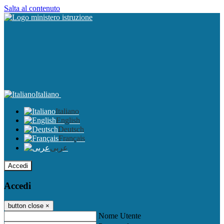
Salta al contenuto
Italiano
Italiano
English
Deutsch
Français
عربى
Accedi
Accedi
button close
×
Nome Utente