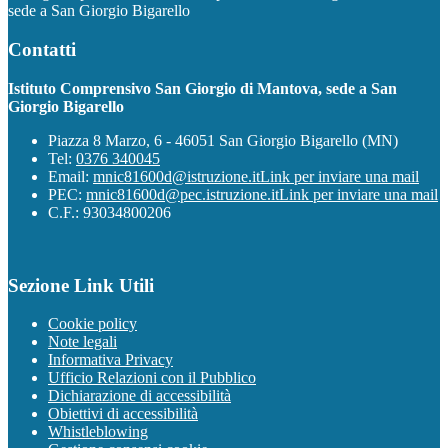
sede a San Giorgio Bigarello
Contatti
Istituto Comprensivo San Giorgio di Mantova, sede a San
Giorgio Bigarello
Piazza 8 Marzo, 6 - 46051 San Giorgio Bigarello (MN)
Tel:
0376 340045
Email:
mnic81600d@istruzione.it
Link per inviare una mail
PEC:
mnic81600d@pec.istruzione.it
Link per inviare una mail
C.F.: 93034800206
Sezione Link Utili
Cookie policy
Note legali
Informativa Privacy
Ufficio Relazioni con il Pubblico
Dichiarazione di accessibilità
Obiettivi di accessibilità
Whistleblowing