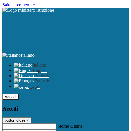
Salta al contenuto
Italiano
Italiano
English
Deutsch
Français
عربى
Accedi
Accedi
button close
×
Nome Utente