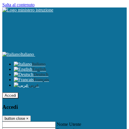
Salta al contenuto
Italiano
Italiano
English
Deutsch
Français
عربى
Accedi
Accedi
button close
×
Nome Utente