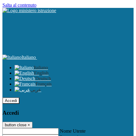
Salta al contenuto
Italiano
Italiano
English
Deutsch
Français
عربى
Accedi
Accedi
button close
×
Nome Utente