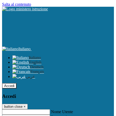
Salta al contenuto
Italiano
Italiano
English
Deutsch
Français
عربى
Accedi
Accedi
button close
×
Nome Utente