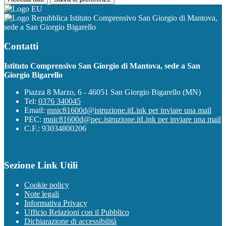
Istituto Comprensivo San Giorgio di Mantova,
sede a San Giorgio Bigarello
Contatti
Istituto Comprensivo San Giorgio di Mantova, sede a San
Giorgio Bigarello
Piazza 8 Marzo, 6 - 46051 San Giorgio Bigarello (MN)
Tel:
0376 340045
Email:
mnic81600d@istruzione.it
Link per inviare una mail
PEC:
mnic81600d@pec.istruzione.it
Link per inviare una mail
C.F.: 93034800206
Sezione Link Utili
Cookie policy
Note legali
Informativa Privacy
Ufficio Relazioni con il Pubblico
Dichiarazione di accessibilità