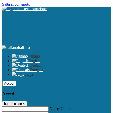
Salta al contenuto
Italiano
Italiano
English
Deutsch
Français
عربى
Accedi
Accedi
button close
×
Nome Utente