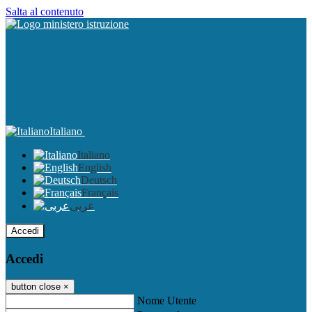
Salta al contenuto
Italiano
Italiano
English
Deutsch
Français
عربى
Accedi
Accedi
button close
×
Nome Utente