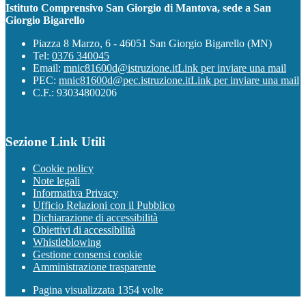
Istituto Comprensivo San Giorgio di Mantova, sede a San
Giorgio Bigarello
Piazza 8 Marzo, 6 - 46051 San Giorgio Bigarello (MN)
Tel:
0376 340045
Email:
mnic81600d@istruzione.it
Link per inviare una mail
PEC:
mnic81600d@pec.istruzione.it
Link per inviare una mail
C.F.: 93034800206
Sezione Link Utili
Cookie policy
Note legali
Informativa Privacy
Ufficio Relazioni con il Pubblico
Dichiarazione di accessibilità
Obiettivi di accessibilità
Whistleblowing
Gestione consensi cookie
Amministrazione trasparente
Pagina visualizzata
1354
volte