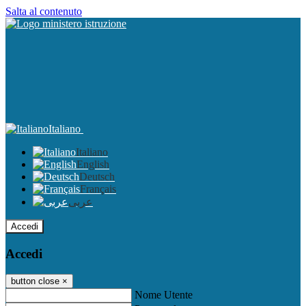
Salta al contenuto
Italiano
Italiano
English
Deutsch
Français
عربى
Accedi
Accedi
button close
×
Nome Utente