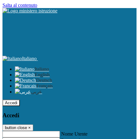
Salta al contenuto
Italiano
Italiano
English
Deutsch
Français
عربى
Accedi
Accedi
button close
×
Nome Utente