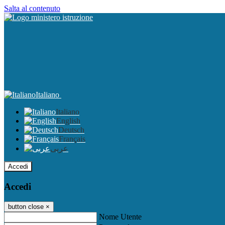
Salta al contenuto
Italiano
Italiano
English
Deutsch
Français
عربى
Accedi
Accedi
button close
×
Nome Utente