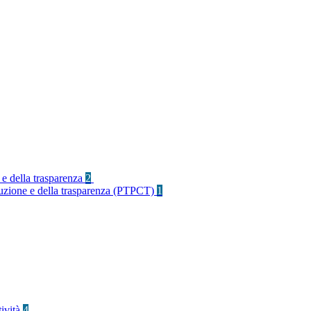
 e della trasparenza
2
rruzione e della trasparenza (PTPCT)
1
tività
4