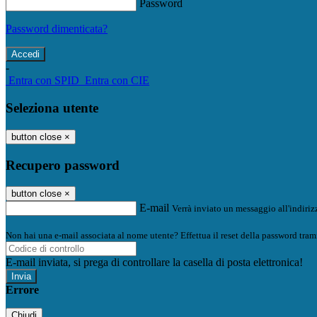
Password
Password dimenticata?
-
Entra con SPID
Entra con CIE
Seleziona utente
button close
×
Recupero password
button close
×
E-mail
Verrà inviato un messaggio all'indirizz
Non hai una e-mail associata al nome utente? Effettua il reset della password tram
E-mail inviata, si prega di controllare la casella di posta elettronica!
Errore
Chiudi