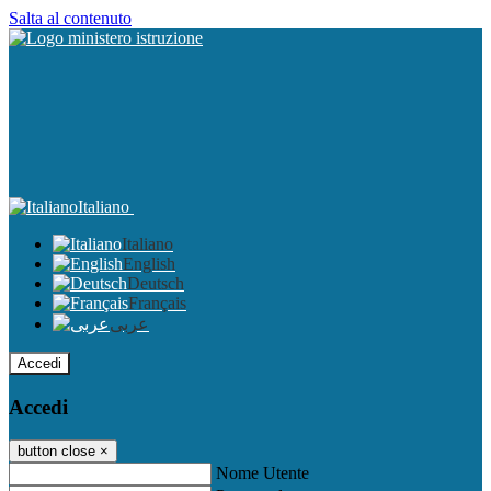
Salta al contenuto
Italiano
Italiano
English
Deutsch
Français
عربى
Accedi
Accedi
button close
×
Nome Utente