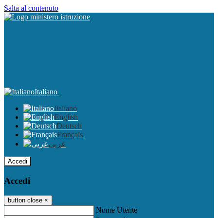
Salta al contenuto
Italiano
Italiano
English
Deutsch
Français
عربى
Accedi
Accedi
button close
×
Nome Utente