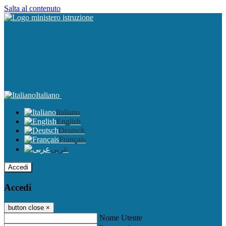
Salta al contenuto
Italiano
Italiano
English
Deutsch
Français
عربى
Accedi
Accedi
button close
×
Nome Utente