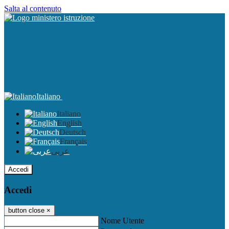
Salta al contenuto
Italiano
Italiano
English
Deutsch
Français
عربى
Accedi
Accedi
button close
×
Nome Utente