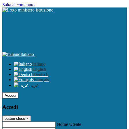
Salta al contenuto
Italiano
Italiano
English
Deutsch
Français
عربى
Accedi
Accedi
button close
×
Nome Utente