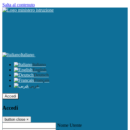
Salta al contenuto
Italiano
Italiano
English
Deutsch
Français
عربى
Accedi
Accedi
button close
×
Nome Utente