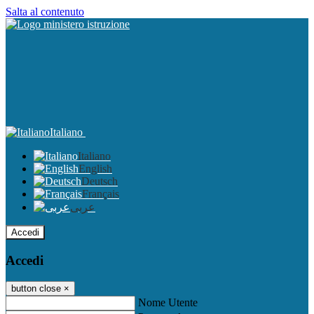
Salta al contenuto
Italiano
Italiano
English
Deutsch
Français
عربى
Accedi
Accedi
button close
×
Nome Utente