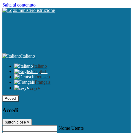
Salta al contenuto
Italiano
Italiano
English
Deutsch
Français
عربى
Accedi
Accedi
button close
×
Nome Utente