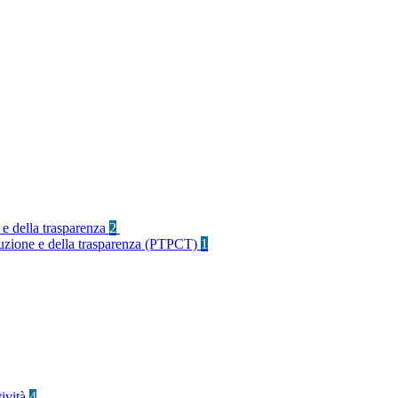
 e della trasparenza
2
rruzione e della trasparenza (PTPCT)
1
tività
4