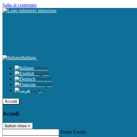
Salta al contenuto
Italiano
Italiano
English
Deutsch
Français
عربى
Accedi
Accedi
button close
×
Nome Utente