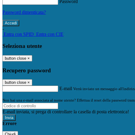
Password
Password dimenticata?
-
Entra con SPID
Entra con CIE
Seleziona utente
button close
×
Recupero password
button close
×
E-mail
Verrà inviato un messaggio all'indirizz
Non hai una e-mail associata al nome utente? Effettua il reset della password tram
E-mail inviata, si prega di controllare la casella di posta elettronica!
Errore
Chiudi