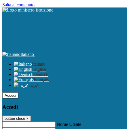
Salta al contenuto
Italiano
Italiano
English
Deutsch
Français
عربى
Accedi
Accedi
button close
×
Nome Utente